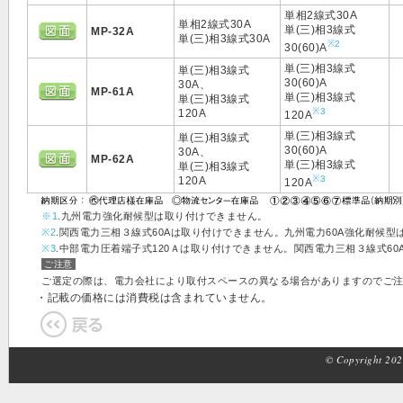
単相2線式30A
単相2線式30A
単(三)相3線式
MP-32A
単(三)相3線式30A
※2
30(60)A
単(三)相3線式
単(三)相3線式
30(60)A
30A、
MP-61A
単(三)相3線式
単(三)相3線式
※3
120A
120A
単(三)相3線式
単(三)相3線式
30(60)A
30A、
MP-62A
単(三)相3線式
単(三)相3線式
※3
120A
120A
※1
.九州電力強化耐候型は取り付けできません。
※2
.関西電力三相３線式60Aは取り付けできません。九州電力60A強化耐候
※3
.中部電力圧着端子式120Ａは取り付けできません。関西電力三相３線式60
ご注意
ご選定の際は、電力会社により取付スペースの異なる場合がありますのでご
・記載の価格には消費税は含まれていません。
© Copyright 2