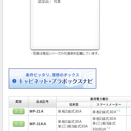
適用電力量計
図面
品名記号
従来型
スマートメーター
※1
MP-21A
単相2線式30A
単相2線式30A
単相2線式30A
単相2線式30A
単(三)相3線式
MP-31KA
単(三)相3線式30A
※2
30(60)A