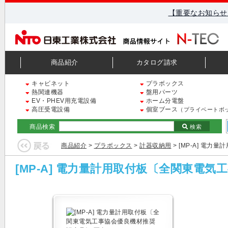
【重要なお知らせ
商品紹介
カタログ請求
キャビネット
プラボックス
熱関連機器
盤用パーツ
EV・PHEV用充電設備
ホーム分電盤
高圧受電設備
個室ブース
（プライベートボ
商品検索
検索
商品紹介
>
プラボックス
>
計器収納用
> [MP-A] 電
[MP-A] 電力量計用取付板〔全関東電