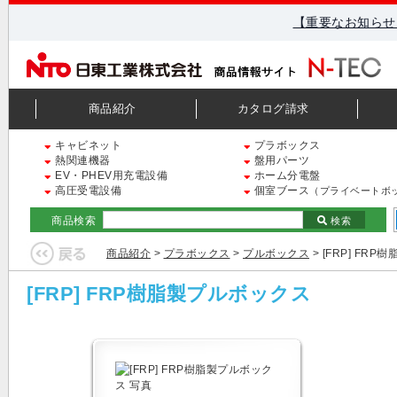
【重要なお知らせ
商品紹介
カタログ請求
キャビネット
プラボックス
熱関連機器
盤用パーツ
EV・PHEV用充電設備
ホーム分電盤
高圧受電設備
個室ブース
（プライベートボ
商品検索
検索
商品紹介
>
プラボックス
>
プルボックス
> [FRP] FR
[FRP] FRP樹脂製プルボックス