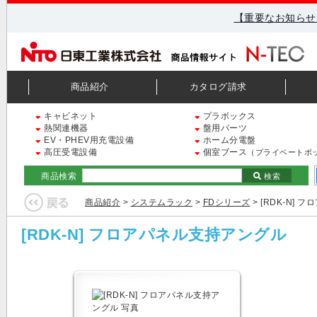
【重要なお知らせ
商品紹介
カタログ請求
キャビネット
プラボックス
熱関連機器
盤用パーツ
EV・PHEV用充電設備
ホーム分電盤
高圧受電設備
個室ブース
（プライベートボ
商品検索
検索
商品紹介
>
システムラック
>
FDシリーズ
> [RDK-N]
[RDK-N] フロアパネル支持アングル