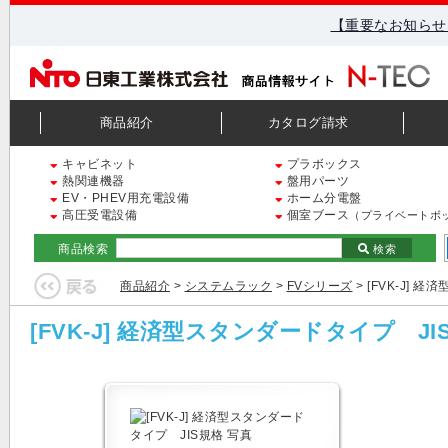
【重要なお知らせ
商品紹介
カタログ請求
キャビネット
プラボックス
熱関連機器
盤用パーツ
EV・PHEV用充電設備
ホーム分電盤
高圧受電設備
個室ブース
（プライベートボ
商品検索
検索
商品紹介
>
システムラック
>
FVシリーズ
> [FVK-J] 
[FVK-J] 経済型スタンダードタイプ JI