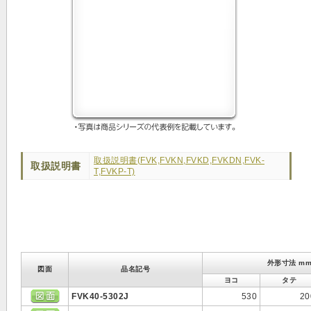
取扱説明書(FVK,FVKN,FVKD,FVKDN,FVK-
取扱説明書
T,FVKP-T)
外形寸法 m
図面
品名記号
ヨコ
タテ
FVK40-5302J
530
20