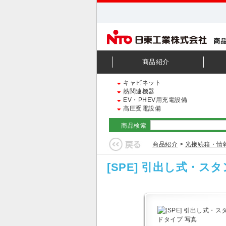
商品紹介
キャビネット
熱関連機器
EV・PHEV用充電設備
高圧受電設備
商品検索
商品紹介
>
光接続箱・情
[SPE] 引出し式・ス