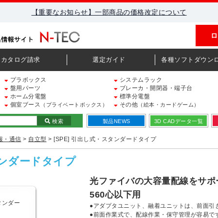
【重要なお知らせ】一部商品の価格改定について
ロ
カタログ請求
選定ガイド
各種ソフトダウン
プラボックス
システムラック
盤用パーツ
ブレーカ・開閉器・端子台
ホーム分電盤
標準分電盤
個室ブース
その他
（プライベートボックス）
（絵本・カードゲーム）
検索
製品NEWS
3D CADデータ一覧
報・通信
>
自立型
> [SPE] 引出し式・スタンダードタイプ
タンダードタイプ
光ファイバの大容量配線をサポ
560心以下用
●アダプタユニット、融着ユニットは、前面引
●前面作業式で、配線作業・保守管理が容易で