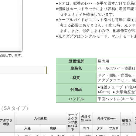
●ドアは、蝶番のレバーを手で回すだけで容易
●側板はホールドラッチにより容易に着脱可能
セキュリティを確保しています。
●ケーブルガイドがユニット引出し可動に追従
考える必要はありません。引出し時、光ファ
ます。また、傾斜しますので、配線作業が容
●光アダプタはシングルモード、マルチモード
設置場所
屋内用
塗装色
ペールホワイト塗装(10YR
ドア・側板・背面板・
材質
アダプタユニット、融
●保護チューブ（8色4
付属品
40mm）● 大形角座金
ハンドル
平面ハンドル(キーNo.
（SAタイプ）
ケーブ
外形寸
入出線数
外形寸法mm
ルクラ
法 mm
アダプタ
融着ユ
ンプ数
種類
ニット
Ø21以
入線
出線
ヨコ
タテ
フカサ
下