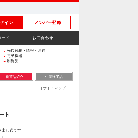
グイン
メンバー登録
ロード
お問合わせ
光接続箱・情報・通信
電子機器
制御盤
新商品紹介
生産終了品
［サイトマップ］
ート
き出し式です。
す。