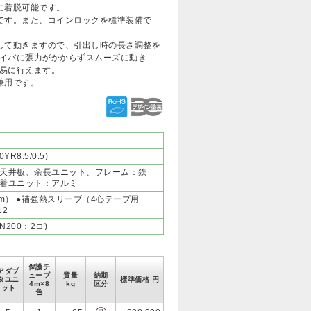
に着脱可能です。
です。また、コインロックを標準装備で
して動きますので、引出し時の長さ調整を
イバに張力がかからずスムーズに動き
易に行えます。
兼用です。
8.5/0.5)
天井板、余長ユニット、フレーム：鉄
着ユニット：アルミ
m） ●補強熱スリーブ（4心テープ用
12
N200：2コ)
保護チ
アダプ
ューブ
質量
納期
タユニ
標準価格 円
4m×8
kg
区分
ット
色