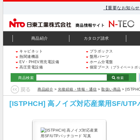
【重要なお知らせ
商品紹介
カタログ請求
キャビネット
プラボックス
熱関連機器
盤用パーツ
EV・PHEV用充電設備
ホーム分電盤
高圧受電設備
個室ブース
（プライベートボ
商品検索
検索
商品紹介
>
光接続箱・情報・通信
>
取扱い商品
> [IST
[ISTPHCH] 高ノイズ対応産業用SF/U