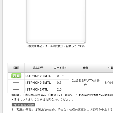
図面
品名記号
コード長さ
仕様
心
ISTPHCH0.3MTL
0.3m
Cat5E,SF/UTP,緑青
ISTPHCH0.6MTL
0.6m
8心(4
色
ISTPHCH2MTL
2.0m
■価格につきましては別途お問合わせください。
ご注意 取扱い商品
1.「取扱い商品」は市販品のため、予告なく仕様の変更および販売を中止す