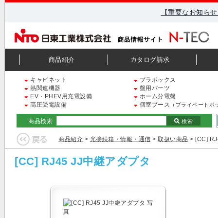
【重要なお知らせ
商品紹介
カタログ請求
キャビネット
プラボックス
熱関連機器
盤用パーツ
EV・PHEV用充電設備
ホーム分電盤
高圧受電設備
個室ブース
（プライベートボ
商品検索
検索
商品紹介
>
光接続箱・情報・通信
>
取扱い商品
> [CC] 
[CC] RJ45 JJ中継アダプタ