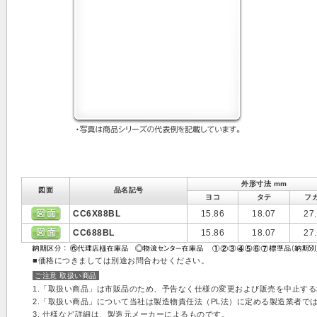
外形寸法 mm
図面
品名記号
ヨコ
タテ
フ
CC6X88BL
15.86
18.07
27
CC688BL
15.86
18.07
27
■価格につきましては別途お問合わせください。
ご注意 取扱い商品
1.「取扱い商品」は市販品のため、予告なく仕様の変更および販売を中止す
2.「取扱い商品」について当社は製造物責任法（PL法）に定める製造業者で
3. 仕様など詳細は、製造元メーカーによるものです。