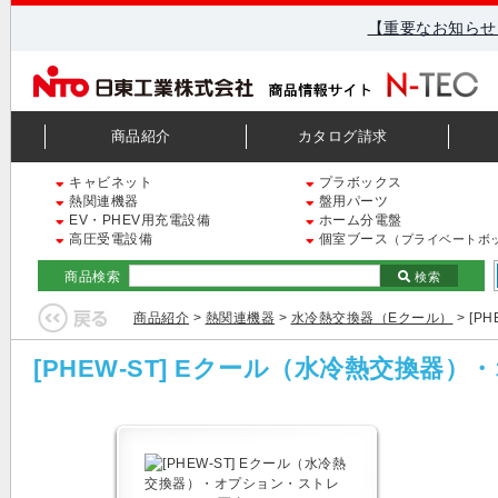
【重要なお知らせ
商品紹介
カタログ請求
キャビネット
プラボックス
熱関連機器
盤用パーツ
EV・PHEV用充電設備
ホーム分電盤
高圧受電設備
個室ブース
（プライベートボ
商品検索
検索
商品紹介
>
熱関連機器
>
水冷熱交換器（Eクール）
> [
[PHEW-ST] Eクール（水冷熱交換