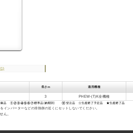
1)
長さm
適用機種
3
PHEW-(T)K全機種
をインバーターなどの排熱側の近くにセットしないでください。
ません。