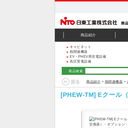
商品紹介
キャビネット
熱関連機器
EV・PHEV用充電設備
高圧受電設備
商品検索
商品紹介
>
熱関連機器
>
[PHEW-TM] E