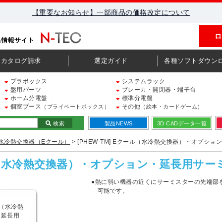
【重要なお知らせ】一部商品の価格改定について
ロ
カタログ請求
選定ガイド
各種ソフトダウン
プラボックス
システムラック
盤用パーツ
ブレーカ・開閉器・端子台
ホーム分電盤
標準分電盤
個室ブース
その他
（プライベートボックス）
（絵本・カードゲーム）
検索
製品NEWS
3D CADデータ一覧
水冷熱交換器（Eクール）
> [PHEW-TM] Eクール（水冷熱交換器）・オプシ
クール（水冷熱交換器）・オプション・延長用サー
●熱に弱い機器の近くにサーミスターの先端部
可能です。