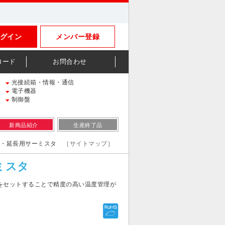
グイン
メンバー登録
ロード
お問合わせ
光接続箱・情報・通信
電子機器
制御盤
新商品紹介
生産終了品
ョン・延長用サーミスタ
［サイトマップ］
ミスタ
をセットすることで精度の高い温度管理が