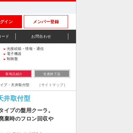
グイン
メンバー登録
ロード
お問合わせ
光接続箱・情報・通信
電子機器
制御盤
新商品紹介
生産終了品
ンタイプ・天井取付型
［サイトマップ］
天井取付型
タイプの盤用クーラ。
廃棄時のフロン回収や