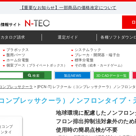
【重要なお知らせ】一部商品の価格改定について
ロ
カタログ請求
選定ガイド
各種ソフトダウン
プラボックス
システムラック
盤用パーツ
ブレーカ・開閉器・端子台
ホーム分電盤
標準分電盤
個室ブース
その他
（プライベートボックス）
（絵本・カードゲーム）
検索
製品NEWS
3D CADデータ一覧
コンプレッサクーラ
> [PCN-T] レフクール（コンプレッサクーラ）ノンフロ
ール（コンプレッサクーラ）ノンフロンタイプ・
地球環境に配慮したノンフロン
フロン排出抑制法対象外のため
使用時の簡易点検が不要