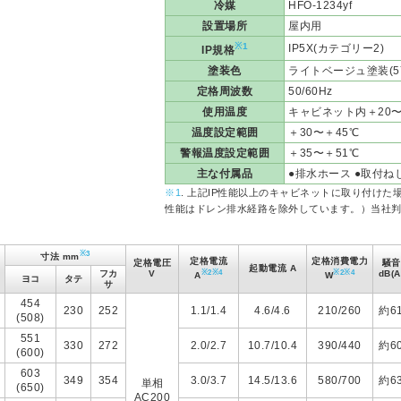
冷媒
HFO-1234yf
設置場所
屋内用
※1
IP5X(カテゴリー2)
IP規格
塗装色
ライトベージュ塗装(5Y
定格周波数
50/60Hz
使用温度
キャビネット内＋20〜
温度設定範囲
＋30〜＋45℃
警報温度設定範囲
＋35〜＋51℃
主な付属品
●排水ホース ●取付ね
※1
. 上記IP性能以上のキャビネットに取り付けた
性能はドレン排水経路を除外しています。）当社
※3
寸法 mm
定格電流
定格消費電力
定格電圧
騒音
起動電流 A
※2
※4
※2
※4
フカ
V
dB(A
A
W
ヨコ
タテ
サ
454
230
252
1.1/1.4
4.6/4.6
210/260
約6
(508)
551
330
272
2.0/2.7
10.7/10.4
390/440
約6
(600)
603
349
354
3.0/3.7
14.5/13.6
580/700
約6
単相
(650)
AC200