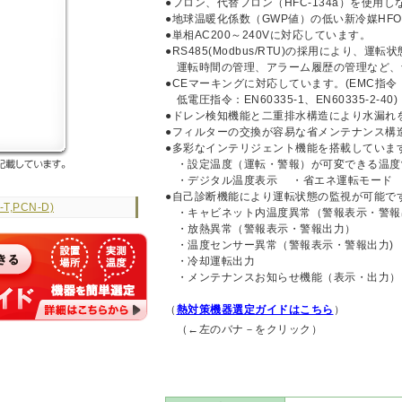
●フロン、代替フロン（HFC-134a）を使用
●地球温暖化係数（GWP値）の低い新冷媒HFO-
●単相AC200～240Vに対応しています。
●RS485(Modbus/RTU)の採用により、
運転時間の管理、アラーム履歴の管理など、
●CEマーキングに対応しています。(EMC指令：EN6
低電圧指令：EN60335-1、EN60335-2-40)
●ドレン検知機能と二重排水構造により水漏れ
●フィルターの交換が容易な省メンテナンス構
●多彩なインテリジェント機能を搭載していま
・設定温度（運転・警報）が可変できる温度
・デジタル温度表示 ・省エネ運転モード 
●自己診断機能により運転状態の監視が可能で
T,PCN-D)
・キャビネット内温度異常（警報表示・警報
・放熱異常（警報表示・警報出力）
・温度センサー異常（警報表示・警報出力)
・冷却運転出力
・メンテナンスお知らせ機能（表示・出力）
（
熱対策機器選定ガイドはこちら
）
（←左のバナ－をクリック）