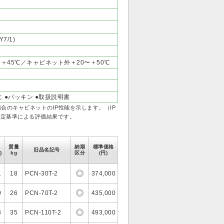
7/1)
＋45℃／キャビネット外＋20〜＋50℃
じ ●パッキン ●取扱説明書
場合のキャビネットのIP性能を示します。（IP
判定基準による評価結果です。
質量
納期
標準価格
旧品名記号
)
kg
区分
(円)
1
18
PCN-30T-2
374,000
0
26
PCN-70T-2
435,000
3
35
PCN-110T-2
493,000