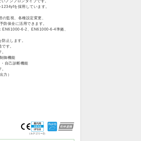
しないノンフロンタイプです。
1234yfを採用しています。
運転状態の監視、各種設定変更、
予防保全に活用できます。
1000-6-2、EN61000-6-4準拠、
を防止します。
造です。
す。
制御機能
・自己診断機能
す。
出力）
（カテゴリー2）