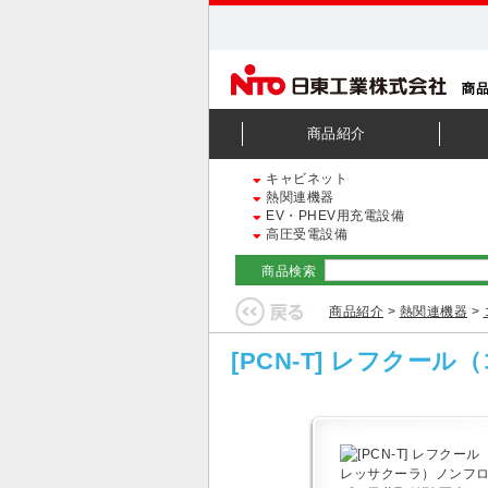
商品紹介
キャビネット
熱関連機器
EV・PHEV用充電設備
高圧受電設備
商品検索
商品紹介
>
熱関連機器
>
[PCN-T] レフク