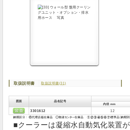
取扱説明書
取扱説明書(31)
図面
品名記号
内径 mm
3301612
12
■クーラーは凝縮水自動気化装置が内