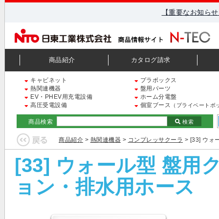
【重要なお知らせ
商品紹介
カタログ請求
キャビネット
プラボックス
熱関連機器
盤用パーツ
EV・PHEV用充電設備
ホーム分電盤
高圧受電設備
個室ブース
（プライベートボ
商品検索
検索
商品紹介
>
熱関連機器
>
コンプレッサクーラ
> [33]
[33] ウォール型 
ョン・排水用ホース