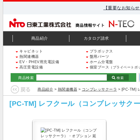
【重要なお知らせ
商品紹介
カタログ請求
キャビネット
プラボックス
熱関連機器
盤用パーツ
EV・PHEV用充電設備
ホーム分電盤
高圧受電設備
個室ブース
（プライベートボ
商品検索
検索
商品紹介
>
熱関連機器
>
コンプレッサクーラ
> [PC-
[PC-TM] レフクール（コンプレッサ