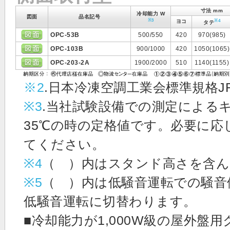
寸法 mm
冷却能力 W
図面
品名記号
※3
※4
ヨコ
タテ
OPC-53B
500/550
420
970(985)
OPC-103B
900/1000
420
1050(1065)
OPC-203-2A
1900/2000
510
1140(1155)
※2
.日本冷凍空調工業会標準規格J
※3
.当社試験設備での測定による
35℃の時の定格値です。必要に
てください。
※4
（ ）内はスタンド高さを含ん
※5
（ ）内は低騒音運転での騒音
低騒音運転に切替わります。
■冷却能力が1,000W級の屋外盤