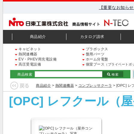
【重要なお知らせ
商品紹介
カタログ請求
キャビネット
プラボックス
熱関連機器
盤用パーツ
EV・PHEV用充電設備
ホーム分電盤
高圧受電設備
個室ブース
（プライベートボ
商品検索
検索
商品紹介
>
熱関連機器
>
コンプレッサクーラ
> [OPC
[OPC] レフクール