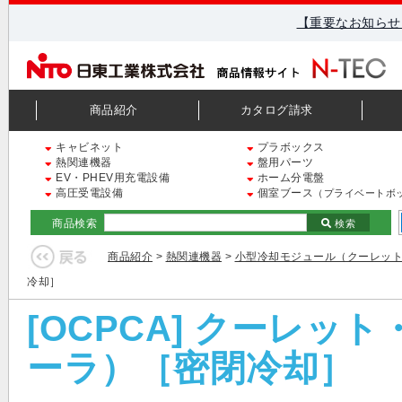
【重要なお知らせ
商品紹介
カタログ請求
キャビネット
プラボックス
熱関連機器
盤用パーツ
EV・PHEV用充電設備
ホーム分電盤
高圧受電設備
個室ブース
（プライベートボ
商品検索
検索
商品紹介
>
熱関連機器
>
小型冷却モジュール（クーレッ
冷却］
[OCPCA] クーレ
ーラ）［密閉冷却］