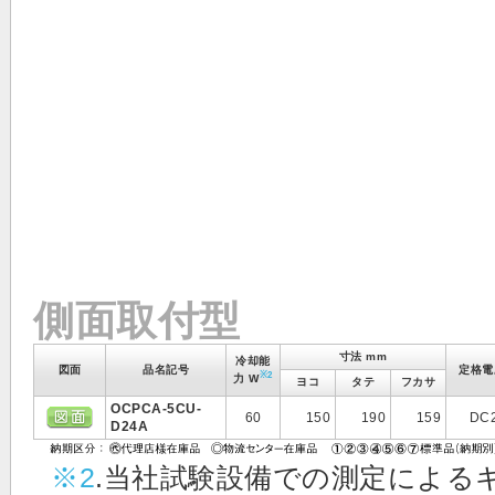
側面取付型
寸法 mm
冷却能
図面
品名記号
定格電
※2
力 W
ヨコ
タテ
フカサ
OCPCA-5CU-
60
150
190
159
DC
D24A
※2
.当社試験設備での測定による