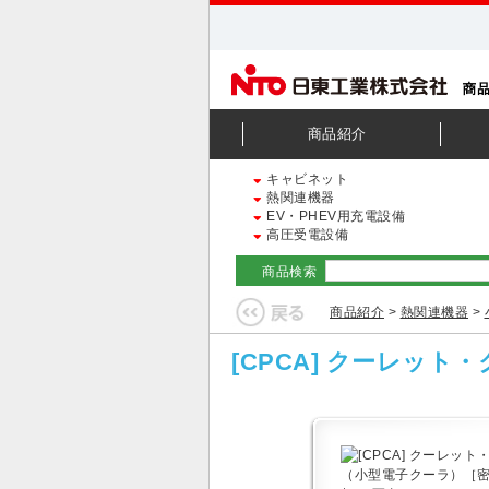
商品紹介
キャビネット
熱関連機器
EV・PHEV用充電設備
高圧受電設備
商品検索
商品紹介
>
熱関連機器
>
[CPCA] クーレッ