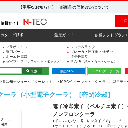
【重要なお知らせ】一部商品の価格改定について
ロ
カタログ請求
選定ガイド
各種ソフトダウン
プラボックス
システムラック
盤用パーツ
ブレーカ・開閉器・端子台
ホーム分電盤
標準分電盤
個室ブース
その他
（プライベートボックス）
（絵本・カードゲーム）
検索
製品NEWS
3D CADデータ一覧
小型冷却モジュール（クーレット）
> [CPCA] クーレット・クーラ（小型電子
ト・クーラ（小型電子クーラ）［密閉冷却］
電子冷却素子（ペルチェ素子）
ノンフロンクーラ
●ドレンの少ない省ドレンタイプです。（キャ
●サーモスタットによるON・OFF運転により