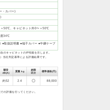
ー・カバー)
)
＋50℃、キャビネット外0〜＋50℃
度34℃
ス ●取扱説明書 ●端子カバー ●中継ケーブ
場合のキャビネットのIP性能を示します。
）当社判定基準による評価結果です。
騒音
納期
質量 kg
標準価格(円)
dB(A)
区分
約52
2.4
88,000
境での評価を行ってください。
。