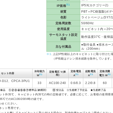
※1
IP5X(カテゴリー2)
IP規格
材質
PBT＋PC樹脂製(ボデ
色彩
ライトベージュ(5Y7/1
定格周波数
50/60Hz
使用温度
キャビネット内＋20〜
サーモスタット設定
動作温度37℃・復帰温
温度
●取付金具 ●排水ホー
主な付属品
ル（200mm）
※1
. 上記IP性能以上のキャビネットに取り付けた
（IP性能はドレン排水経路を除外しています。
冷却能力
定格電流
起動電流
定格消費
定格電圧 V(単
セット内容
※2
※3
※3
※2
相)
W
A
A
電力 W
U-D12、CPCA-3PU1
33
AC100-240
0.6/0.3
2.2/0.8
60
ット外35℃ 、キャビネット内35℃の時の定格値です。必要に応じて、お客様の使用環
℃でのAC100/200V時の値です。
わせください。
ビネット専用です。
ットを離してキャビネットに取り付ける場合は、別途中継ケーブルをご用命ください