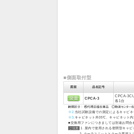
■側面取付型
図面
品名記号
CPCA-3C
CPCA-3
各1台
※2
.当社試験設備での測定によるキャビネ
※3
.キャビネット外35℃、キャビネット内35
■交換用ファンにつきましては別途お問合
1. 屋内で使用される密閉型キャ
ご注意
2. クーラユニットとクーラ電源ユニ