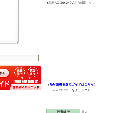
●単相AC100-240V入力対応です。
（
熱対策機器選定ガイドはこちら
）
（←左のバナ－をクリック）
設置場所
屋内