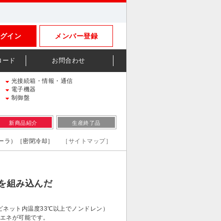
グイン
メンバー登録
ロード
お問合わせ
光接続箱・情報・通信
電子機器
制御盤
新商品紹介
生産終了品
クーラ）［密閉冷却］
［サイトマップ］
を組み込んだ
ビネット内温度33℃以上でノンドレン）
省エネが可能です。