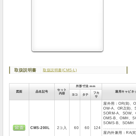
取扱説明書
取扱説明書(CMS-L)
外形寸法 mm
セット
図面
品名記号
適用キャビネ
フカ
内容
ヨコ
タテ
サ
屋外用：OR(B)、O
OW-A、ORZ(B)、
SORM-A、SOW、
OMS-B、OMH、S
SOMS-B、SOMH
CMS-200L
2コ入
60
60
124
..............................
屋内外兼用：RA(B