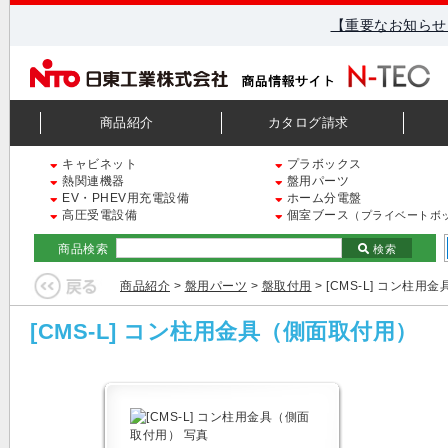
【重要なお知らせ
商品紹介
カタログ請求
キャビネット
プラボックス
熱関連機器
盤用パーツ
EV・PHEV用充電設備
ホーム分電盤
高圧受電設備
個室ブース
（プライベートボ
商品検索
検索
商品紹介
>
盤用パーツ
>
盤取付用
> [CMS-L] コン柱
[CMS-L] コン柱用金具（側面取付用）