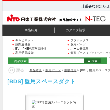
【重要なお知らせ
商品紹介
カタログ請求
キャビネット
プラボックス
熱関連機器
盤用パーツ
EV・PHEV用充電設備
ホーム分電盤
高圧受電設備
個室ブース
（プライベートボ
商品検索
検索
商品紹介
>
盤用パーツ
>
盤取付用
> [BDS] 盤用スペース
[BDS] 盤用スペースダクト