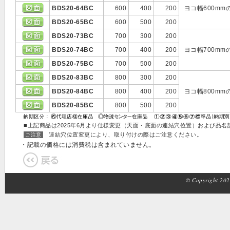
BDS20-64BC
600
400
200
ヨコ幅600m
BDS20-65BC
600
500
200
BDS20-73BC
700
300
200
BDS20-74BC
700
400
200
ヨコ幅700m
BDS20-75BC
700
500
200
BDS20-83BC
800
300
200
BDS20-84BC
800
400
200
ヨコ幅800m
BDS20-85BC
800
500
200
■上記商品は2025年6月より仕様変更（天面・底面の連結穴位置）および品
連結穴位置変更により、取り付けの際はご注意ください。
ご注意
・記載の価格には消費税は含まれていません。
© Copyright 2