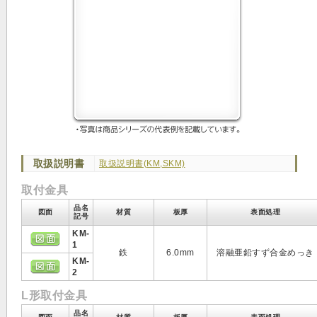
取扱説明書
取扱説明書(KM,SKM)
取付金具
品名
図面
材質
板厚
表面処理
記号
KM-
1
鉄
6.0mm
溶融亜鉛すず合金めっき
KM-
2
L形取付金具
品名