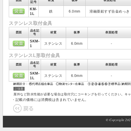
図面
材質
板厚
表面処理
記号
KM-
鉄
6.0mm
溶融亜鉛すず合金めっき
1L
ステンレス取付金具
品名記
図面
材質
板厚
表面処理
号
SKM-
ステンレス
6.0mm
-
1
ステンレスL形取付金具
品名記
図面
材質
板厚
表面処理
号
SKM-
ステンレス
6.0mm
-
1L
ご注意
屋外など防水性能が必要な場合は取付穴にコーキングを行ってください。キ
・記載の価格には消費税は含まれていません。
© Copyright 2