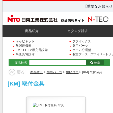
【重要なお知らせ
商品紹介
カタログ請求
キャビネット
プラボックス
熱関連機器
盤用パーツ
EV・PHEV用充電設備
ホーム分電盤
高圧受電設備
個室ブース
（プライベートボ
商品検索
検索
商品紹介
>
盤用パーツ
>
盤取付用
> [KM] 取付金具
[KM] 取付金具