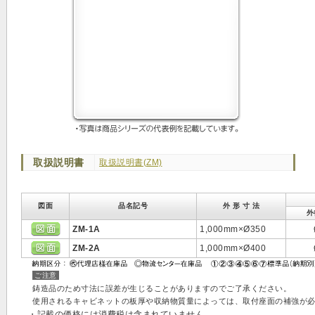
取扱説明書
取扱説明書(ZM)
図面
品名記号
外 形 寸 法
外
ZM-1A
1,000mm×Ø350
ZM-2A
1,000mm×Ø400
ご注意
鋳造品のため寸法に誤差が生じることがありますのでご了承ください。
使用されるキャビネットの板厚や収納物質量によっては、取付座面の補強が
・記載の価格には消費税は含まれていません。