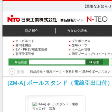
【重要なお知らせ
商品紹介
カタログ請求
キャビネット
プラボックス
熱関連機器
盤用パーツ
EV・PHEV用充電設備
ホーム分電盤
高圧受電設備
個室ブース
（プライベートボ
商品検索
検索
商品紹介
>
盤用パーツ
>
盤取付用
> [ZM-A] ポールス
[ZM-A] ポールスタンド（電線引出口付