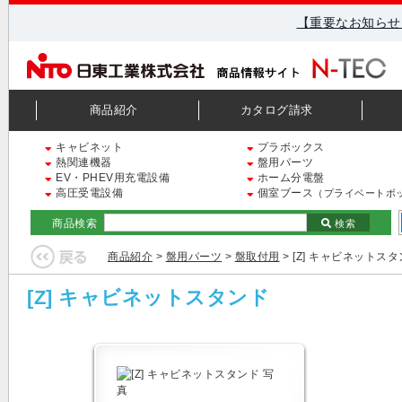
【重要なお知らせ
商品紹介
カタログ請求
キャビネット
プラボックス
熱関連機器
盤用パーツ
EV・PHEV用充電設備
ホーム分電盤
高圧受電設備
個室ブース
（プライベートボ
商品検索
検索
商品紹介
>
盤用パーツ
>
盤取付用
> [Z] キャビネットス
[Z] キャビネットスタンド