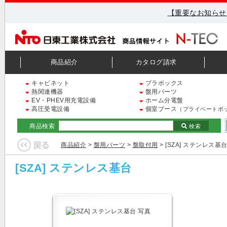
【重要なお知らせ
商品紹介
カタログ請求
キャビネット
プラボックス
熱関連機器
盤用パーツ
EV・PHEV用充電設備
ホーム分電盤
高圧受電設備
個室ブース
（プライベートボ
商品検索
検索
商品紹介
>
盤用パーツ
>
盤取付用
> [SZA] ステンレス基
[SZA] ステンレス基台