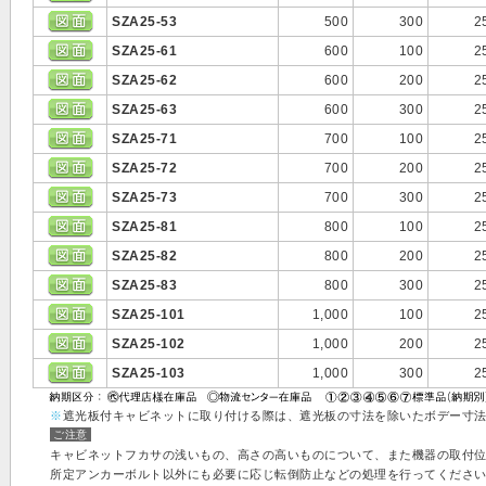
SZA25-53
500
300
2
SZA25-61
600
100
2
SZA25-62
600
200
2
SZA25-63
600
300
2
SZA25-71
700
100
2
SZA25-72
700
200
2
SZA25-73
700
300
2
SZA25-81
800
100
2
SZA25-82
800
200
2
SZA25-83
800
300
2
SZA25-101
1,000
100
2
SZA25-102
1,000
200
2
SZA25-103
1,000
300
2
※
遮光板付キャビネットに取り付ける際は、遮光板の寸法を除いたボデー寸
ご注意
キャビネットフカサの浅いもの、高さの高いものについて、また機器の取付
所定アンカーボルト以外にも必要に応じ転倒防止などの処理を行ってください