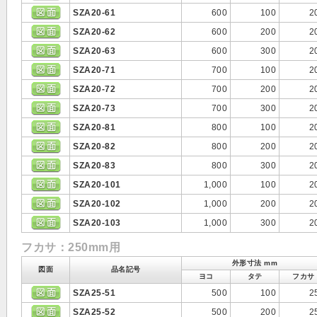
SZA20-61
600
100
2
SZA20-62
600
200
2
SZA20-63
600
300
2
SZA20-71
700
100
2
SZA20-72
700
200
2
SZA20-73
700
300
2
SZA20-81
800
100
2
SZA20-82
800
200
2
SZA20-83
800
300
2
SZA20-101
1,000
100
2
SZA20-102
1,000
200
2
SZA20-103
1,000
300
2
フカサ：250mm用
外形寸法 mm
図面
品名記号
ヨコ
タテ
フカサ
SZA25-51
500
100
2
SZA25-52
500
200
2