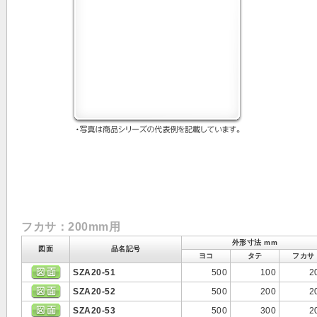
フカサ：200mm用
外形寸法 mm
図面
品名記号
ヨコ
タテ
フカサ
SZA20-51
500
100
2
SZA20-52
500
200
2
SZA20-53
500
300
2