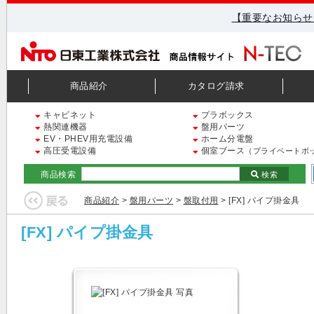
【重要なお知らせ
商品紹介
カタログ請求
キャビネット
プラボックス
熱関連機器
盤用パーツ
EV・PHEV用充電設備
ホーム分電盤
高圧受電設備
個室ブース
（プライベートボ
商品検索
検索
商品紹介
>
盤用パーツ
>
盤取付用
> [FX] パイプ掛金具
[FX] パイプ掛金具