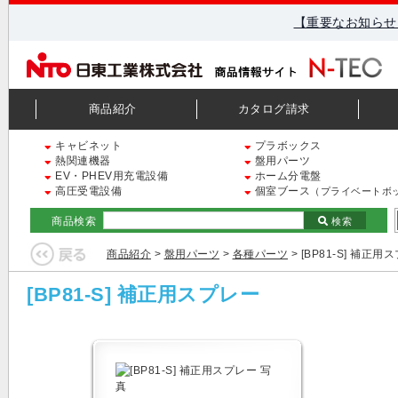
【重要なお知らせ
商品紹介
カタログ請求
キャビネット
プラボックス
熱関連機器
盤用パーツ
EV・PHEV用充電設備
ホーム分電盤
高圧受電設備
個室ブース
（プライベートボ
商品検索
検索
商品紹介
>
盤用パーツ
>
各種パーツ
> [BP81-S] 補正用
[BP81-S] 補正用スプレー