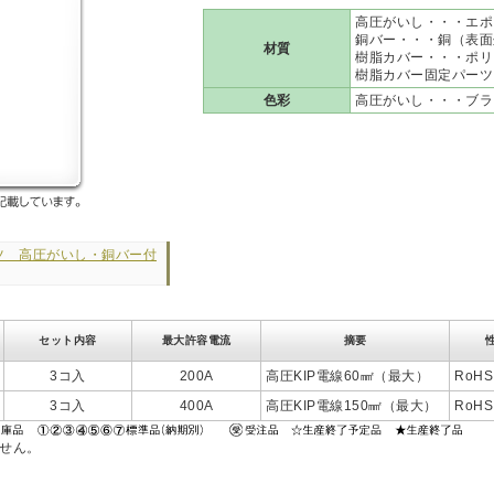
高圧がいし・・・エポ
銅バー・・・銅（表面
材質
樹脂カバー・・・ポリ
樹脂カバー固定パーツ
色彩
高圧がいし・・・ブラ
ツ 高圧がいし・銅バー付
セット内容
最大許容電流
摘要
3コ入
200A
高圧KIP電線60㎟（最大）
RoHS
3コ入
400A
高圧KIP電線150㎟（最大）
RoHS
ません。