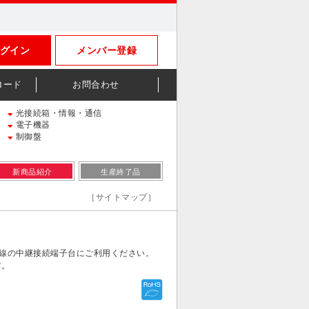
グイン
メンバー登録
ロード
お問合わせ
光接続箱・情報・通信
電子機器
制御盤
新商品紹介
生産終了品
［サイトマップ］
高圧電線の中継接続端子台にご利用ください。
す。