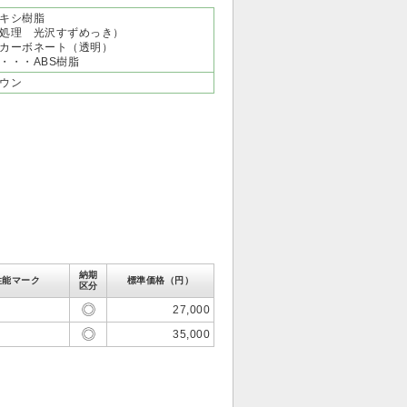
キシ樹脂
処理 光沢すずめっき）
カーボネート（透明）
・・・ABS樹脂
ウン
納期
性能マーク
標準価格（円）
区分
27,000
35,000