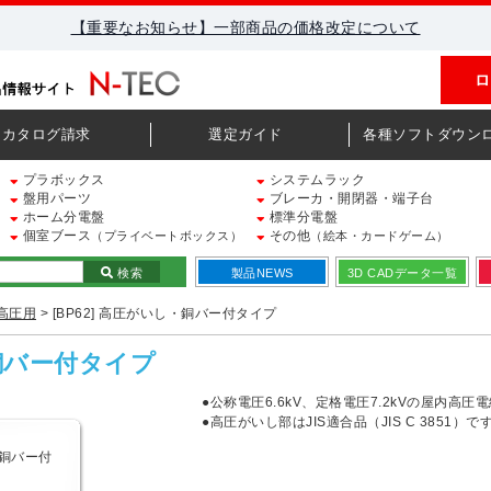
【重要なお知らせ】一部商品の価格改定について
ロ
カタログ請求
選定ガイド
各種ソフトダウン
プラボックス
システムラック
盤用パーツ
ブレーカ・開閉器・端子台
ホーム分電盤
標準分電盤
個室ブース
その他
（プライベートボックス）
（絵本・カードゲーム）
検索
製品NEWS
3D CADデータ一覧
高圧用
> [BP62] 高圧がいし・銅バー付タイプ
・銅バー付タイプ
●公称電圧6.6kV、定格電圧7.2kVの屋内
●高圧がいし部はJIS適合品（JIS C 3851）で