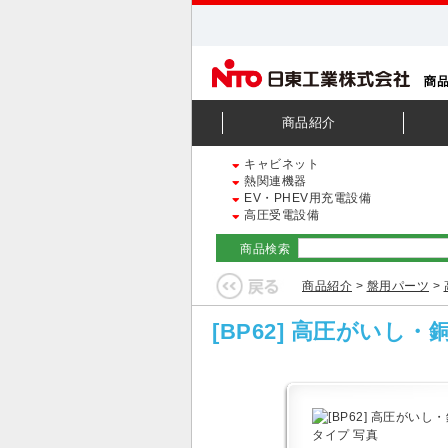
商品紹介
キャビネット
熱関連機器
EV・PHEV用充電設備
高圧受電設備
商品検索
商品紹介
>
盤用パーツ
>
[BP62] 高圧がいし