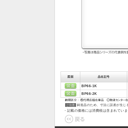
図面
品名記号
BP66-1K
BP66-2K
鋳造品のため、寸法に誤差が生じ
ご注意
・記載の価格には消費税は含まれてい