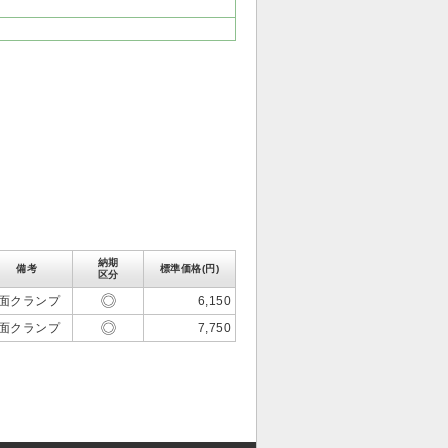
納期
備考
標準価格(円)
区分
面クランプ
6,150
面クランプ
7,750