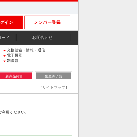
グイン
メンバー登録
ロード
お問合わせ
光接続箱・情報・通信
電子機器
制御盤
新商品紹介
生産終了品
［サイトマップ］
ご利用ください。