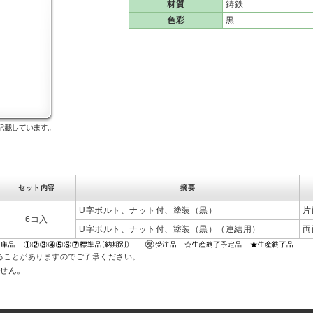
材質
鋳鉄
色彩
黒
セット内容
摘要
U字ボルト、ナット付、塗装（黒）
片
6コ入
U字ボルト、ナット付、塗装（黒）（連結用）
両
ることがありますのでご了承ください。
ません。