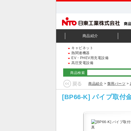
商品紹介
キャビネット
熱関連機器
EV・PHEV用充電設備
高圧受電設備
商品検索
商品紹介
>
盤用パーツ
>
[BP66-K] パイプ取付