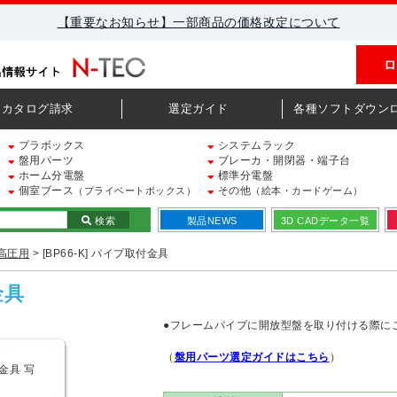
【重要なお知らせ】一部商品の価格改定について
ロ
カタログ請求
選定ガイド
各種ソフトダウン
プラボックス
システムラック
盤用パーツ
ブレーカ・開閉器・端子台
ホーム分電盤
標準分電盤
個室ブース
その他
（プライベートボックス）
（絵本・カードゲーム）
検索
製品NEWS
3D CADデータ一覧
高圧用
> [BP66-K] パイプ取付金具
金具
●フレームパイプに開放型盤を取り付ける際に
（
盤用パーツ選定ガイドはこちら
）