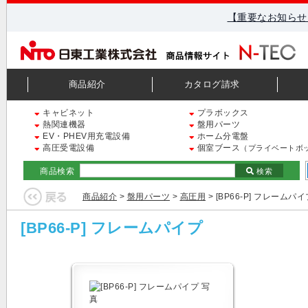
【重要なお知らせ
商品紹介
カタログ請求
キャビネット
プラボックス
熱関連機器
盤用パーツ
EV・PHEV用充電設備
ホーム分電盤
高圧受電設備
個室ブース
（プライベートボ
商品検索
検索
商品紹介
>
盤用パーツ
>
高圧用
> [BP66-P] フレームパイ
[BP66-P] フレームパイプ