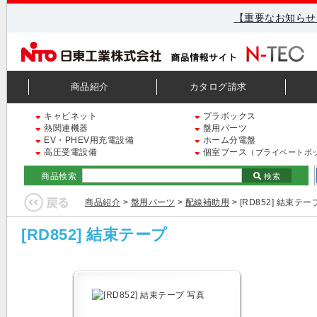
【重要なお知らせ
商品紹介
カタログ請求
キャビネット
プラボックス
熱関連機器
盤用パーツ
EV・PHEV用充電設備
ホーム分電盤
高圧受電設備
個室ブース
（プライベートボ
商品検索
検索
商品紹介
>
盤用パーツ
>
配線補助用
> [RD852] 結束テー
[RD852] 結束テープ