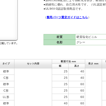
●原料の特殊配合により熱軟化を防ぎ、耐熱性
●絶縁性に優れ、自己消火性です。（UL認定材
●UL94V-0認証取得商品です。
（
盤用パーツ選定ガイドはこちら
）
材質
硬質塩化ビニル
色彩
グレー
断面寸法 mm
タイプ
セット内容
長さ mm
幅
高さ
標準
25
40
C形
25
40
標準
25
60
C形
25
60
LL形
25
60
標準
40
60