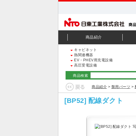
商品紹介
キャビネット
熱関連機器
EV・PHEV用充電設備
高圧受電設備
商品検索
商品紹介
>
盤用パーツ
>
[BP52] 配線ダクト