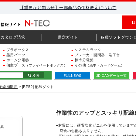
【重要なお知らせ】一部商品の価格改定について
ロ
カタログ請求
選定ガイド
各種ソフトダウン
プラボックス
システムラック
盤用パーツ
ブレーカ・開閉器・端子台
ホーム分電盤
標準分電盤
個室ブース
その他
（プライベートボックス）
（絵本・カードゲーム）
検索
製品NEWS
3D CADデータ一覧
配線補助用
> [BP52] 配線ダクト
作業性のアップとスッキリ配線
●材質には、硬質塩化ビニルを使用しています
腐食の心配もありません。