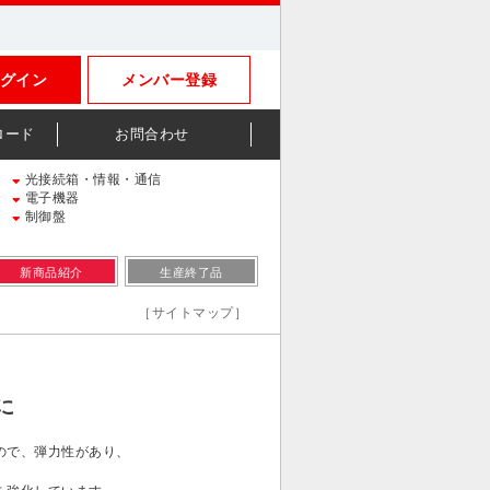
グイン
メンバー登録
ロード
お問合わせ
光接続箱・情報・通信
電子機器
制御盤
新商品紹介
生産終了品
［サイトマップ］
に
ので、弾力性があり、