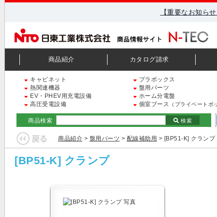
【重要なお知らせ
商品紹介
カタログ請求
キャビネット
プラボックス
熱関連機器
盤用パーツ
EV・PHEV用充電設備
ホーム分電盤
高圧受電設備
個室ブース
（プライベートボ
商品検索
検索
商品紹介
>
盤用パーツ
>
配線補助用
> [BP51-K] クランプ
[BP51-K] クランプ