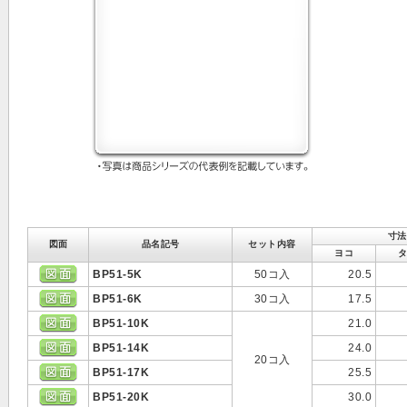
寸法
図面
品名記号
セット内容
ヨコ
BP51-5K
50コ入
20.5
BP51-6K
30コ入
17.5
BP51-10K
21.0
BP51-14K
24.0
20コ入
BP51-17K
25.5
BP51-20K
30.0