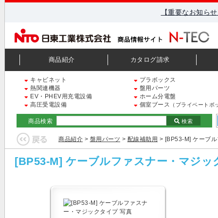
【重要なお知らせ
商品紹介
カタログ請求
キャビネット
プラボックス
熱関連機器
盤用パーツ
EV・PHEV用充電設備
ホーム分電盤
高圧受電設備
個室ブース
（プライベートボ
商品検索
検索
商品紹介
>
盤用パーツ
>
配線補助用
> [BP53-M] ケ
[BP53-M] ケーブルファスナー・マジ