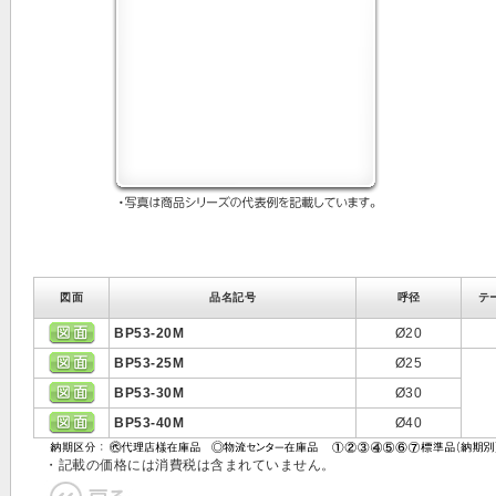
図面
品名記号
呼径
テ
BP53-20M
Ø20
BP53-25M
Ø25
BP53-30M
Ø30
BP53-40M
Ø40
・記載の価格には消費税は含まれていません。