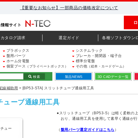
【重要なお知らせ】一部商品の価格改定について
ロ
カタログ請求
選定ガイド
各種ソフトダウン
プラボックス
システムラック
盤用パーツ
ブレーカ・開閉器・端子台
ホーム分電盤
標準分電盤
個室ブース
その他
（プライベートボックス）
（絵本・カードゲーム）
検索
製品NEWS
3D CADデータ一覧
配線補助用
> [BP53-STA] スリットチューブ通線用工具
ットチューブ通線用工具
●スリットチューブ（BP53-S）は軽く柔軟
おり、通線用工具を使用して素早く通線が行
（
盤用パーツ選定ガイドはこちら
）