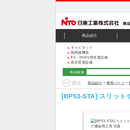
商品紹介
キャビネット
熱関連機器
EV・PHEV用充電設備
高圧受電設備
商品検索
商品紹介
>
盤用パーツ
>
[BP53-STA] スリ