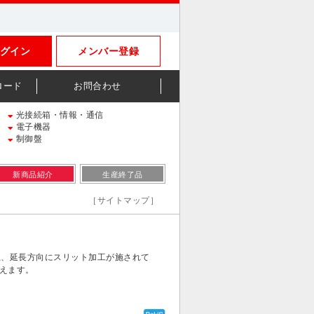
グイン
メンバー登録
ロード
お問合わせ
光接続箱・情報・通信
電子機器
制御盤
新商品紹介
生産終了品
［サイトマップ］
の上、延長方向にスリット加工が施されて
えます。