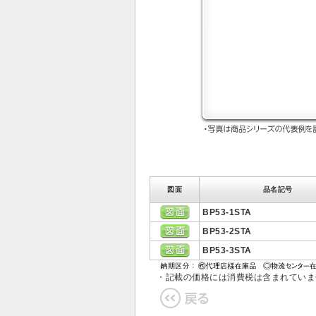
図面
品名記号
BP53-1STA
BP53-2STA
BP53-3STA
・記載の価格には消費税は含まれてい