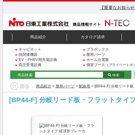
【重要なお知らせ
商品紹介
カタログ請求
キャビネット
プラボックス
熱関連機器
盤用パーツ
EV・PHEV用充電設備
ホーム分電盤
高圧受電設備
個室ブース
（プライベートボ
商品検索
検索
商品紹介
>
盤用パーツ
>
配線用
> [BP44-F] 分岐リ
[BP44-F] 分岐リード板・フラットタ