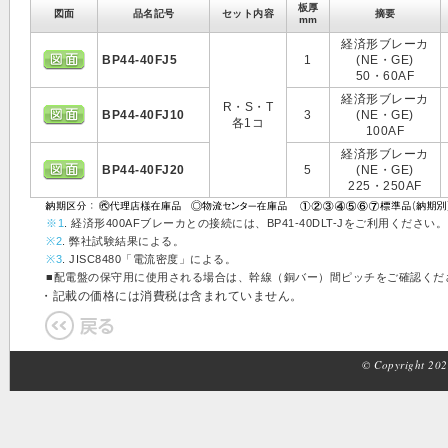
板厚
図面
品名記号
セット内容
摘要
mm
経済形ブレーカ
BP44-40FJ5
1
(NE・GE)
50・60AF
経済形ブレーカ
R・S・T
BP44-40FJ10
3
(NE・GE)
各1コ
100AF
経済形ブレーカ
BP44-40FJ20
5
(NE・GE)
225・250AF
※1
. 経済形400AFブレーカとの接続には、BP41-40DLT-Jをご利用ください。
※2
. 弊社試験結果による。
※3
. JISC8480「電流密度」による。
■配電盤の保守用に使用される場合は、幹線（銅バー）間ピッチをご確認くだ
・記載の価格には消費税は含まれていません。
© Copyright 2