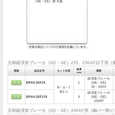
主幹経済形ブレーカ（NE・GE）225、250AF以下用（
板厚
図面
品名記号
セット内容
摘要
mm
経済形ブレーカ
BP44-20FJ5
1
(NE・GE)
50・60AF
R・S・T
各1コ
経済形ブレーカ
BP44-20FJ10
3
(NE・GE)
100AF
主幹経済形ブレーカ（NE・GE）400AF用（銅バー間ピ