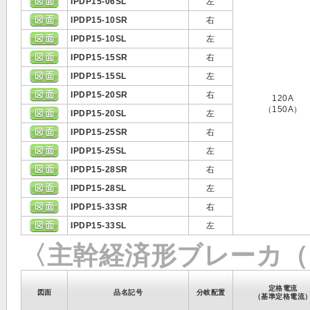
IPDP15-06SL
左
IPDP15-10SR
右
IPDP15-10SL
左
IPDP15-15SR
右
IPDP15-15SL
左
IPDP15-20SR
右
120A
（150A）
IPDP15-20SL
左
IPDP15-25SR
右
IPDP15-25SL
左
IPDP15-28SR
右
IPDP15-28SL
左
IPDP15-33SR
右
IPDP15-33SL
左
〈主幹経済形ブレーカ（N
定格電流
図面
品名記号
分岐配置
（基準定格電流