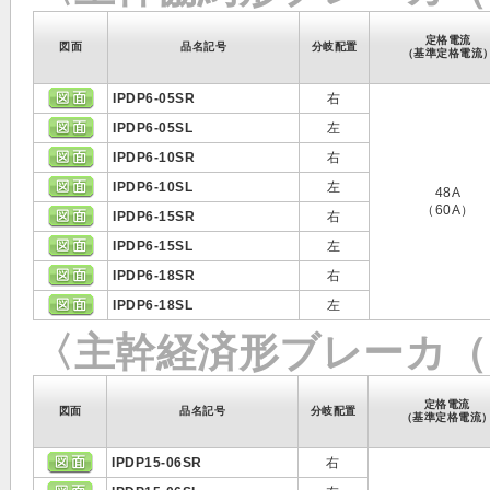
定格電流
図面
品名記号
分岐配置
（基準定格電流
IPDP6-05SR
右
IPDP6-05SL
左
IPDP6-10SR
右
IPDP6-10SL
左
48A
（60A）
IPDP6-15SR
右
IPDP6-15SL
左
IPDP6-18SR
右
IPDP6-18SL
左
〈主幹経済形ブレーカ（N
定格電流
図面
品名記号
分岐配置
（基準定格電流
IPDP15-06SR
右