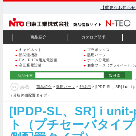
【重要なお知らせ
商品紹介
カタログ請求
キャビネット
プラボックス
熱関連機器
盤用パーツ
EV・PHEV用充電設備
ホーム分電盤
高圧受電設備
個室ブース
（プライベートボ
商品検索
検索
商品紹介
>
盤用パーツ
>
配線用
> [IPDP-SL、SR] 
（分岐片側配置タイプ）
[IPDP-SL、SR] i 
ト（プチセーバタイプ