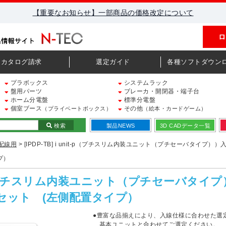
【重要なお知らせ】一部商品の価格改定について
ロ
カタログ請求
選定ガイド
各種ソフトダウン
プラボックス
システムラック
盤用パーツ
ブレーカ・開閉器・端子台
ホーム分電盤
標準分電盤
個室ブース
その他
（プライベートボックス）
（絵本・カードゲーム）
検索
製品NEWS
3D CADデータ一覧
配線用
> [IPDP-TB] i unit-p（プチスリム内装ユニット（プチセーバタイプ
プ）
unit-p（プチスリム内装ユニット（プチセーバ
セット (左側配置タイプ）
●豊富な品揃えにより、入線仕様に合わせた選
基本ユニットと合わせてご選定ください。