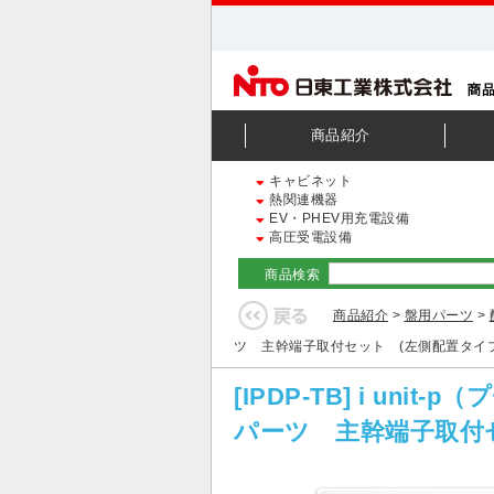
商品紹介
キャビネット
熱関連機器
EV・PHEV用充電設備
高圧受電設備
商品検索
商品紹介
>
盤用パーツ
>
ツ 主幹端子取付セット (左側配置タイ
[IPDP-TB] i 
パーツ 主幹端子取付