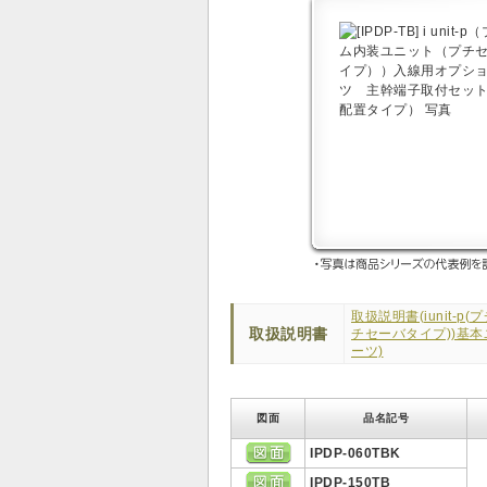
取扱説明書(iunit-
取扱説明書
チセーバタイプ))基
ーツ)
図面
品名記号
IPDP-060TBK
IPDP-150TB