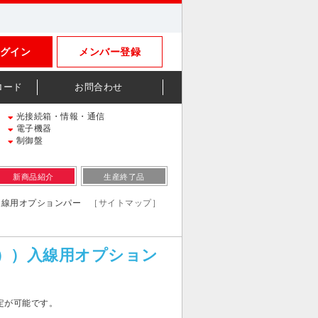
グイン
メンバー登録
ロード
お問合わせ
光接続箱・情報・通信
電子機器
制御盤
新商品紹介
生産終了品
））入線用オプションパー
［サイトマップ］
タイプ））入線用オプション
定が可能です。