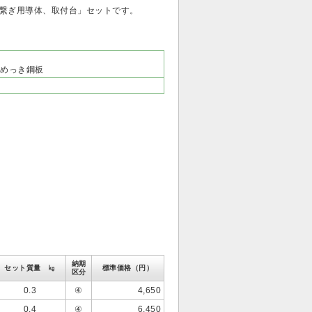
「繋ぎ用導体、取付台」セットです。
めっき鋼板
納期
セット質量 ㎏
標準価格（円）
区分
0.3
④
4,650
0.4
④
6,450