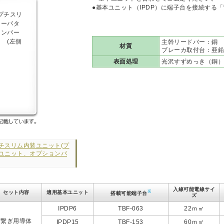
●基本ユニット（IPDP）に端子台を接続する
主幹リードバー：銅
材質
ブレーカ取付台：亜鉛
表面処理
光沢すずめっき（銅）
p(プチスリム内装ユニット(プ
本ユニット、オプションパ
入線可能電線サイ
※
セット内容
適用基本ユニット
搭載可能端子台
ズ
IPDP6
TBF-063
22ｍ㎡
繋ぎ用導体
IPDP15
TBF-153
60ｍ㎡