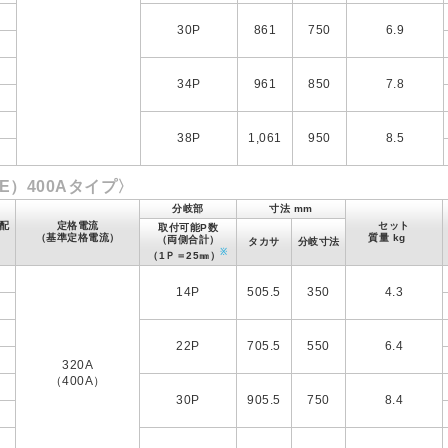
右
30P
861
750
6.9
左
右
34P
961
850
7.8
左
右
38P
1,061
950
8.5
左
E）400Aタイプ〉
分岐部
寸法 mm
配
定格電流
セット
取付可能P数
（基準定格電流）
質量 kg
（両側合計）
タカサ
分岐寸法
※
（1Ｐ＝25㎜）
14P
505.5
350
4.3
22P
705.5
550
6.4
320A
（400A）
30P
905.5
750
8.4