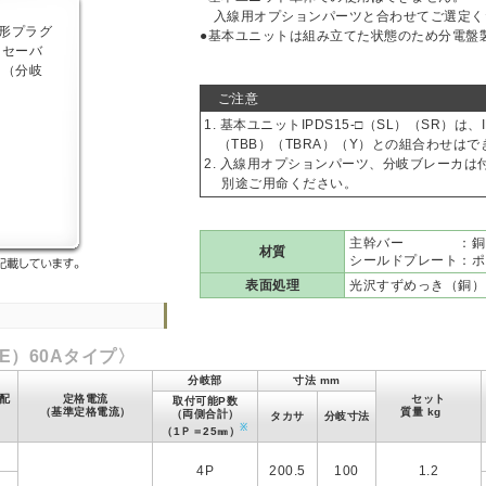
入線用オプションパーツと合わせてご選定く
●基本ユニットは組み立てた状態のため分電盤製
ご注意
1. 基本ユニットIPDS15-□（SL）（SR）は、I
（TBB）（TBRA）（Y）との組合わせはで
2. 入線用オプションパーツ、分岐ブレーカは
別途ご用命ください。
主幹バー ：銅
材質
シールドプレート：ポ
表面処理
光沢すずめっき（銅）
E）60Aタイプ〉
分岐部
寸法 mm
配
定格電流
セット
取付可能P数
（基準定格電流）
質量 kg
（両側合計）
タカサ
分岐寸法
※
（1Ｐ＝25㎜）
右
4P
200.5
100
1.2