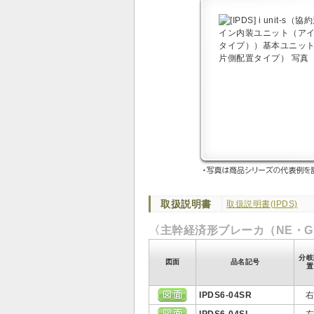
取扱説明書
取扱説明書(IPDS)
〈主幹経済形ブレーカ（NE・G
分岐
図面
品名記号
置
IPDS6-04SR