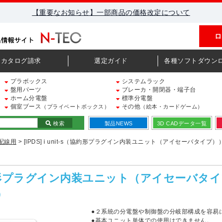
【重要なお知らせ】一部商品の価格改定について
ロ
カタログ請求
選定ガイド
各種ソフトダウン
プラボックス
システムラック
盤用パーツ
ブレーカ・開閉器・端子台
ホーム分電盤
標準分電盤
個室ブース
その他
（プライベートボックス）
（絵本・カードゲーム）
検索
製品NEWS
3D CADデータ一覧
配線用
> [IPDS] i unit-s（協約形プラグイン内装ユニット（アイセーバタイ
t-s（協約形プラグイン内装ユニット（アイセーバ
）
●２系統の分電盤や制御盤の分岐部構成を容易に
●基本ユニット単体での使用はできません。