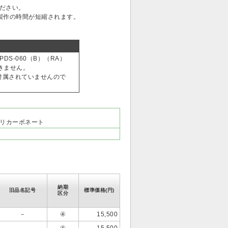
ださい。
作の時間が短縮されます。
PDS-060（B）（RA）
きません。
付属されていませんので
リカーボネート
納期
旧品名記号
標準価格(円)
区分
－
④
15,500