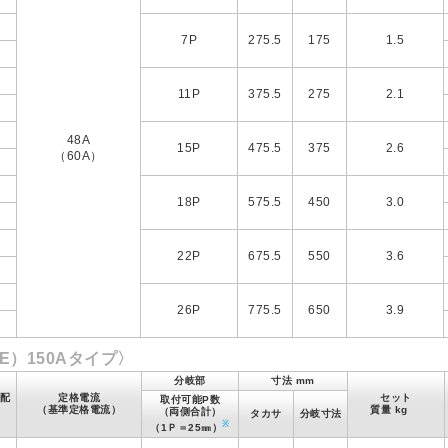
左
右
7P
275.5
175
1.5
左
右
11P
375.5
275
2.1
左
右
48A
15P
475.5
375
2.6
（60A）
左
右
18P
575.5
450
3.0
左
右
22P
675.5
550
3.6
左
右
26P
775.5
650
3.9
左
E）150Aタイプ〉
分岐部
寸法 mm
配
定格電流
セット
取付可能P数
（基準定格電流）
質量 kg
（両側合計）
タカサ
分岐寸法
※
（1Ｐ＝25㎜）