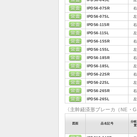
IPDS6-04SL
IPDS6-07SR
IPDS6-07SL
IPDS6-11SR
IPDS6-11SL
IPDS6-15SR
IPDS6-15SL
IPDS6-18SR
IPDS6-18SL
IPDS6-22SR
IPDS6-22SL
IPDS6-26SR
IPDS6-26SL
〈主幹経済形ブレーカ（NE・G
分岐
図面
品名記号
置