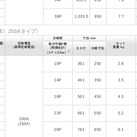
34P
935.5
850
7.0
左
右
38P
1,035.5
950
7.7
左
E）250Aタイプ〉
分岐部
寸法 mm
配
定格電流
セット
取付可能P数
（基準定格電流）
質量 kg
（両側合計）
タカサ
分岐寸法
※
（1Ｐ＝25㎜）
右
10P
361
250
2.8
左
右
14P
461
350
3.5
左
右
18P
561
450
4.3
左
右
22P
661
550
5.2
左
200A
（250A）
右
26P
761
650
6.1
左