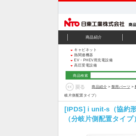
商品紹介
キャビネット
熱関連機器
EV・PHEV用充電設備
高圧受電設備
商品検索
商品紹介
>
盤用パーツ
>
岐片側配置タイプ）
[IPDS] i uni
（分岐片側配置タイプ