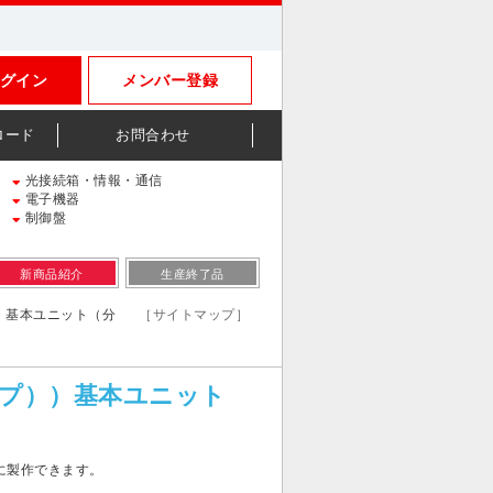
グイン
メンバー登録
ロード
お問合わせ
光接続箱・情報・通信
電子機器
制御盤
新商品紹介
生産終了品
プ））基本ユニット（分
［サイトマップ］
タイプ））基本ユニット
製作できます。