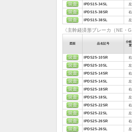
IPDS15-34SL
IPDS15-38SR
IPDS15-38SL
〈主幹経済形ブレーカ（NE・G
分岐
図面
品名記号
置
IPDS25-10SR
IPDS25-10SL
IPDS25-14SR
IPDS25-14SL
IPDS25-18SR
IPDS25-18SL
IPDS25-22SR
IPDS25-22SL
IPDS25-26SR
IPDS25-26SL