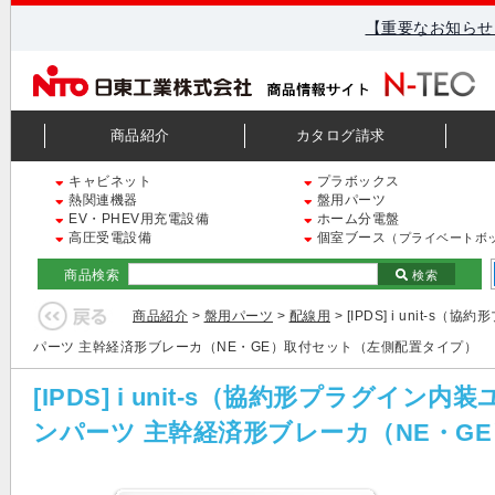
【重要なお知らせ
商品紹介
カタログ請求
キャビネット
プラボックス
熱関連機器
盤用パーツ
EV・PHEV用充電設備
ホーム分電盤
高圧受電設備
個室ブース
（プライベートボ
商品検索
検索
商品紹介
>
盤用パーツ
>
配線用
> [IPDS] i uni
パーツ 主幹経済形ブレーカ（NE・GE）取付セット（左側配置タイプ）
[IPDS] i unit-s（協約形プラグ
ンパーツ 主幹経済形ブレーカ（NE・G