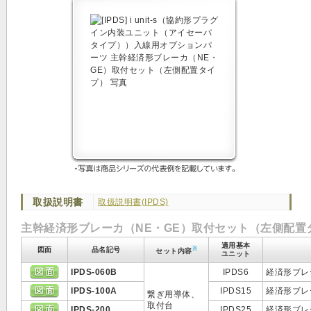
取扱説明書
取扱説明書(IPDS)
主幹経済形ブレーカ（NE・GE）取付セット（左側配置
適用基本
※
図面
品名記号
セット内容
ユニット
IPDS-060B
IPDS6
経済形ブレー
IPDS-100A
IPDS15
経済形ブレー
繋ぎ用導体、
取付台
IPDS-200
IPDS25
経済形ブレー