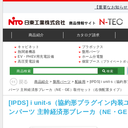
【重要なお知らせ
商品紹介
カタログ請求
キャビネット
プラボックス
熱関連機器
盤用パーツ
EV・PHEV用充電設備
ホーム分電盤
高圧受電設備
個室ブース
（プライベートボ
商品検索
検索
商品紹介
>
盤用パーツ
>
配線用
> [IPDS] i uni
パーツ 主幹経済形ブレーカ（NE・GE）取付セット（右側配置タイプ）
[IPDS] i unit-s（協約形プラグ
ンパーツ 主幹経済形ブレーカ（NE・G