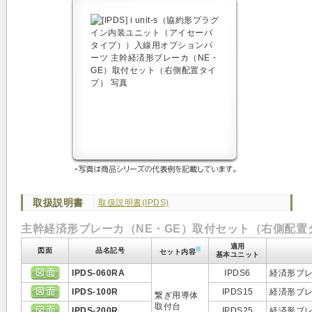
取扱説明書
取扱説明書(IPDS)
主幹経済形ブレーカ（NE・GE）取付セット（右側配置
適用
※
図面
品名記号
セット内容
基本ユニット
IPDS-060RA
IPDS6
経済形ブレ
IPDS-100R
IPDS15
経済形ブレー
繋ぎ用導体
取付台
IPDS-200R
IPDS25
経済形ブレー