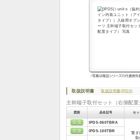
取扱説明書
取扱説明書(IPDS)
主幹端子取付セット（右側配置
図面
品名記号
セッ
IPDS-060TBRA
IPDS-100TBR
繋ぎ
取