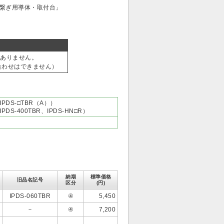
「繋ぎ用導体・取付台」
性がありません。
の組合わせはできません）
DS-□TBR（A））
-400TBR、IPDS-HN□R）
納期
標準価格
旧品名記号
区分
(円)
IPDS-060TBR
④
5,450
－
④
7,200