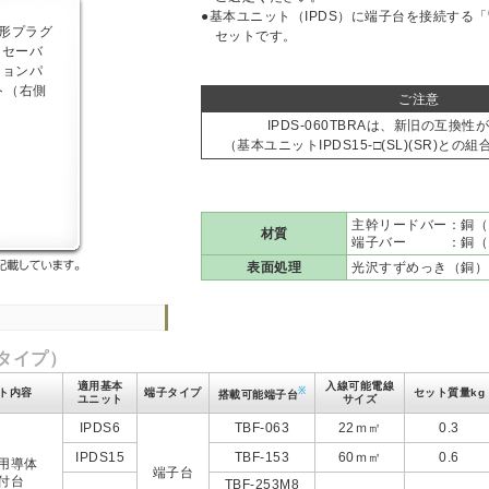
●基本ユニット（IPDS）に端子台を接続する
セットです。
ご注意
IPDS-060TBRAは、新旧の互換
（基本ユニットIPDS15-□(SL)(SR)と
主幹リードバー：銅（IP
材質
端子バー ：銅（IPDS
表面処理
光沢すずめっき（銅）
タイプ）
適用基本
入線可能電線
※
ト内容
端子タイプ
セット質量kg
搭載可能端子台
ユニット
サイズ
IPDS6
TBF-063
22ｍ㎡
0.3
IPDS15
TBF-153
60ｍ㎡
0.6
用導体
端子台
付台
TBF-253M8