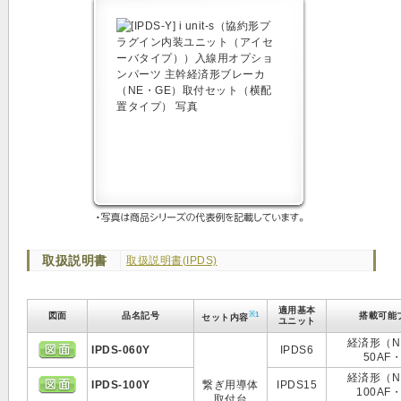
取扱説明書
取扱説明書(IPDS)
適用基本
※1
図面
品名記号
搭載可能
セット内容
ユニット
経済形（N
IPDS-060Y
IPDS6
50AF・
経済形（N
IPDS-100Y
繋ぎ用導体
IPDS15
100AF・
取付台