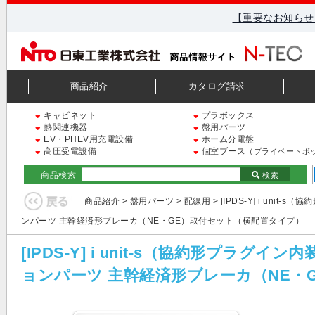
【重要なお知らせ
商品紹介
カタログ請求
キャビネット
プラボックス
熱関連機器
盤用パーツ
EV・PHEV用充電設備
ホーム分電盤
高圧受電設備
個室ブース
（プライベートボ
商品検索
検索
商品紹介
>
盤用パーツ
>
配線用
> [IPDS-Y] i u
ンパーツ 主幹経済形ブレーカ（NE・GE）取付セット（横配置タイプ）
[IPDS-Y] i unit-s（協約形プ
ョンパーツ 主幹経済形ブレーカ（NE・