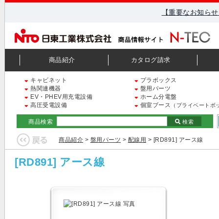
【重要なお知らせ
商品紹介
カタログ請求
キャビネット
プラボックス
熱関連機器
盤用パーツ
EV・PHEV用充電設備
ホーム分電盤
高圧受電設備
個室ブース
（プライベートボ
商品検索
検索
商品紹介
>
盤用パーツ
>
配線用
> [RD891] アース線
[RD891] アース線