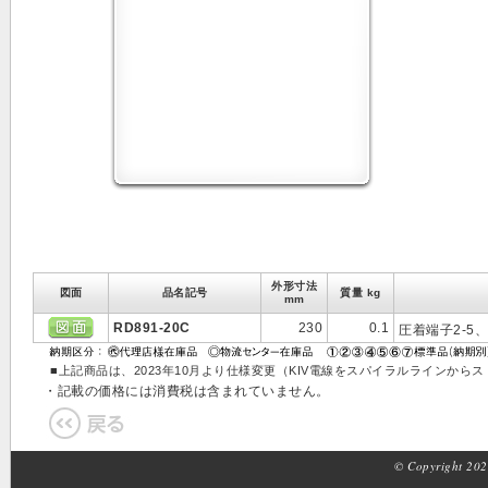
外形寸法
図面
品名記号
質量 kg
mm
RD891-20C
230
0.1
圧着端子2-5、
■上記商品は、2023年10月より仕様変更（KIV電線をスパイラルラインか
・記載の価格には消費税は含まれていません。
© Copyright 2