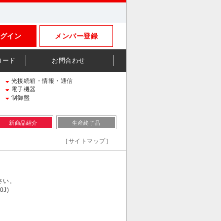
グイン
メンバー登録
ロード
お問合わせ
光接続箱・情報・通信
電子機器
制御盤
新商品紹介
生産終了品
［サイトマップ］
さい。
J)