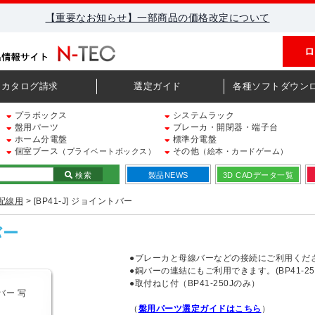
【重要なお知らせ】一部商品の価格改定について
ロ
カタログ請求
選定ガイド
各種ソフトダウン
プラボックス
システムラック
盤用パーツ
ブレーカ・開閉器・端子台
ホーム分電盤
標準分電盤
個室ブース
その他
（プライベートボックス）
（絵本・カードゲーム）
検索
製品NEWS
3D CADデータ一覧
配線用
> [BP41-J] ジョイントバー
バー
●ブレーカと母線バーなどの接続にご利用くだ
●銅バーの連結にもご利用できます。(BP41-250
●取付ねじ付（BP41-250Jのみ）
（
盤用パーツ選定ガイドはこちら
）