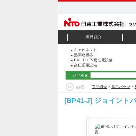
商品紹介
キャビネット
熱関連機器
EV・PHEV用充電設備
高圧受電設備
商品検索
商品紹介
>
盤用パーツ
>
[BP41-J] ジョイント