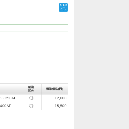
納期
標準価格(円)
区分
5・250AF
12,000
400AF
15,500