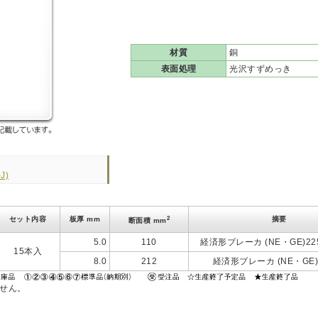
材質
銅
表面処理
光沢すずめっき
J)
2
セット内容
板厚 mm
摘要
断面積 mm
5.0
110
経済形ブレーカ (NE・GE)22
15本入
8.0
212
経済形ブレーカ (NE・GE)
ません。