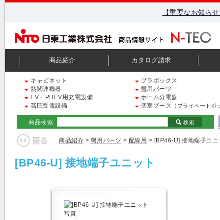
【重要なお知らせ
商品紹介
カタログ請求
キャビネット
プラボックス
熱関連機器
盤用パーツ
EV・PHEV用充電設備
ホーム分電盤
高圧受電設備
個室ブース
（プライベートボ
商品検索
検索
商品紹介
>
盤用パーツ
>
配線用
> [BP46-U] 接地端子ユ
[BP46-U] 接地端子ユニット