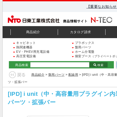
【重要なお知らせ
商品紹介
カタログ請求
キャビネット
プラボックス
熱関連機器
盤用パーツ
EV・PHEV用充電設備
ホーム分電盤
高圧受電設備
個室ブース
（プライベートボ
商品検索
検索
商品紹介
>
盤用パーツ
>
配線用
> [IPD] i unit
ツ・拡張バー
[IPD] i unit（中・高容量用プラ
パーツ・拡張バー