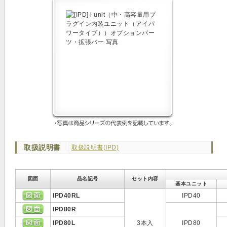
取扱説明書
取扱説明書(IPD)
図面
品名記号
セット内容
基本ユニット
IPD40RL
IPD40
IPD80R
IPD80L
3本入
IPD80