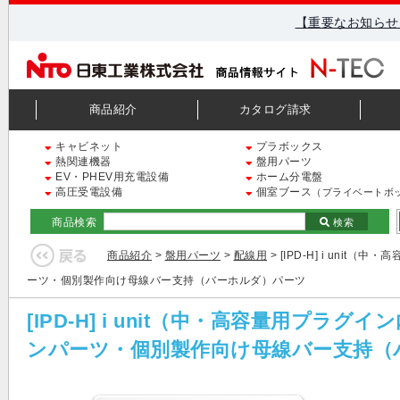
【重要なお知らせ
商品紹介
カタログ請求
キャビネット
プラボックス
熱関連機器
盤用パーツ
EV・PHEV用充電設備
ホーム分電盤
高圧受電設備
個室ブース
（プライベートボ
商品検索
検索
商品紹介
>
盤用パーツ
>
配線用
> [IPD-H] i un
ーツ・個別製作向け母線バー支持（バーホルダ）パーツ
[IPD-H] i unit（中・高容量用
ンパーツ・個別製作向け母線バー支持（