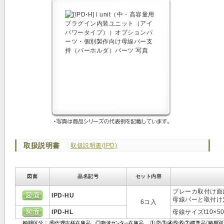
取扱説明書
取扱説明書(IPD)
図面
品名記号
セット内容
ブレーカ取付け面
IPD-HU
母線バーと取付け
6コ入
IPD-HL
母線サイズt10×