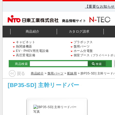
【重要なお知らせ
商品紹介
カタログ請求
キャビネット
プラボックス
熱関連機器
盤用パーツ
EV・PHEV用充電設備
ホーム分電盤
高圧受電設備
個室ブース
（プライベートボ
商品検索
検索
商品紹介
>
盤用パーツ
>
配線用
> [BP35-SD] 主幹リー
[BP35-SD] 主幹リードバー