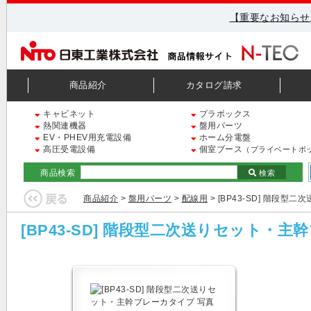
【重要なお知らせ
商品紹介
カタログ請求
キャビネット
プラボックス
熱関連機器
盤用パーツ
EV・PHEV用充電設備
ホーム分電盤
高圧受電設備
個室ブース
（プライベートボ
商品検索
検索
商品紹介
>
盤用パーツ
>
配線用
> [BP43-SD] 階段
[BP43-SD] 階段型二次送りセット・