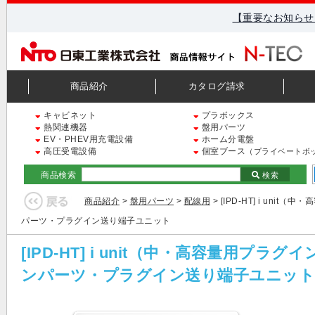
【重要なお知らせ
商品紹介
カタログ請求
キャビネット
プラボックス
熱関連機器
盤用パーツ
EV・PHEV用充電設備
ホーム分電盤
高圧受電設備
個室ブース
（プライベートボ
商品検索
検索
商品紹介
>
盤用パーツ
>
配線用
> [IPD-HT] i u
パーツ・プラグイン送り端子ユニット
[IPD-HT] i unit（中・高容量
ンパーツ・プラグイン送り端子ユニット