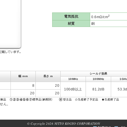
2
電気抵抗
0.6mΩ/cm
材質
銅
シールド効果
幅 mm
長さ m
10MHz
100MHz
1GH
8
20
100dB以上
81.2dB
53.3
20
20
ません。
© Copyright 2026 NITTO KOGYO CORPORATION