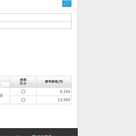
納期
標準価格(円)
区分
z
8,150
dB
15,500