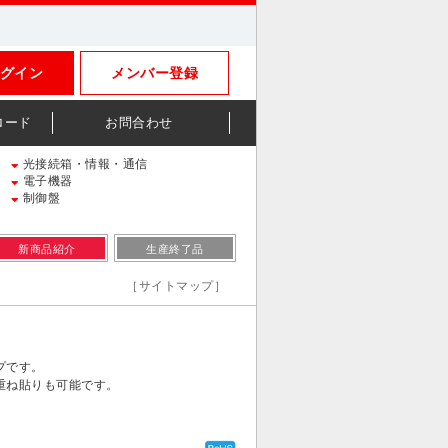
グイン
メンバー登録
ロード
お問合わせ
光接続箱・情報・通信
電子機器
制御盤
新商品紹介
生産終了品
［サイトマップ］
プです。
重ね貼りも可能です。