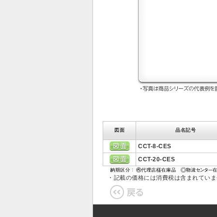
図面
品名記号
CCT-8-CES
CCT-20-CES
・記載の価格には消費税は含まれてい