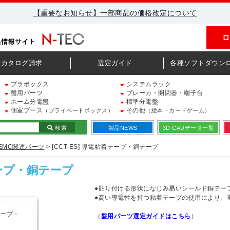
【重要なお知らせ】一部商品の価格改定について
ロ
カタログ請求
選定ガイド
各種ソフトダウン
プラボックス
システムラック
盤用パーツ
ブレーカ・開閉器・端子台
ホーム分電盤
標準分電盤
個室ブース
その他
（プライベートボックス）
（絵本・カードゲーム）
検索
製品NEWS
3D CADデータ一覧
EMC関連パーツ
> [CCT-ES] 導電粘着テープ・銅テープ
テープ・銅テープ
●貼り付ける形状になじみ易いシールド銅テー
●高い導電性を持つ粘着テープの使用により、
（
盤用パーツ選定ガイドはこちら
）