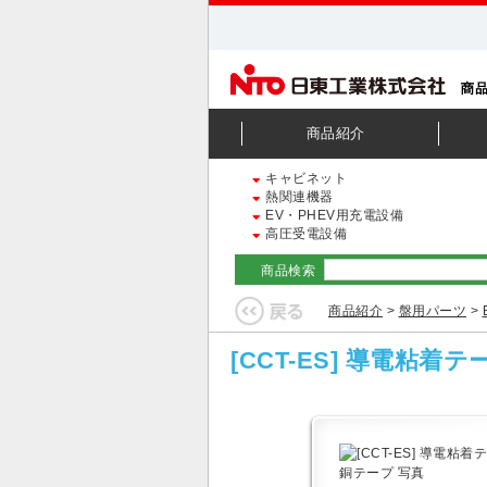
商品紹介
キャビネット
熱関連機器
EV・PHEV用充電設備
高圧受電設備
商品検索
商品紹介
>
盤用パーツ
>
[CCT-ES] 導電粘着