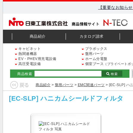
【重要なお知らせ
商品紹介
カタログ請求
キャビネット
プラボックス
熱関連機器
盤用パーツ
EV・PHEV用充電設備
ホーム分電盤
高圧受電設備
個室ブース
（プライベートボ
商品検索
検索
商品紹介
>
盤用パーツ
>
EMC関連パーツ
> [EC-SLP
[EC-SLP] ハニカムシールドフィルタ