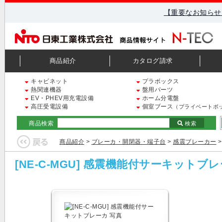
【重要なお知らせ
商品紹介
カタログ請求
キャビネット
プラボックス
熱関連機器
盤用パーツ
EV・PHEV用充電設備
ホーム分電盤
高圧受電設備
個室ブース
（プライベートボ
商品検索
検索
商品紹介
>
ブレーカ・開閉器・端子台
>
感震ブレーカー
>
[NE-C-MGU] 感震機能付サーキットブ