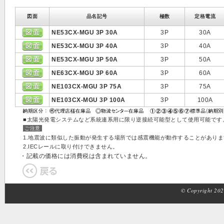
図面
品名記号
極数
定格電流
NE53CX-MGU 3P 30A
3P
30A
NE53CX-MGU 3P 40A
3P
40A
NE53CX-MGU 3P 50A
3P
50A
NE63CX-MGU 3P 60A
3P
60A
NE103CX-MGU 3P 75A
3P
75A
NE103CX-MGU 3P 100A
3P
100A
■太陽光発電システムなど系統連系用に限り逆接続可能型として使用可能です
ご注意
1.地震波に類似した振動が発生する場所では感震機能が動作することがありま
2.IECレールに取り付けできません。
・記載の価格には消費税は含まれていません。
© Copyright 2